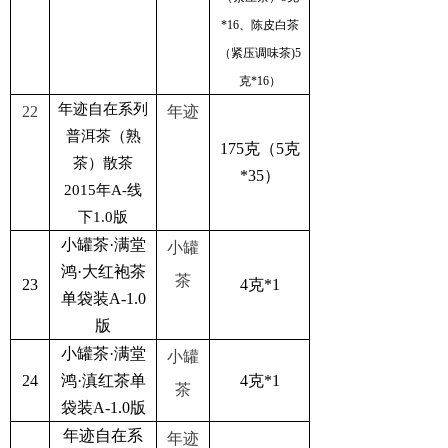
*16、陈皮白茶
（紧压调味茶)5
克*16）
年迹自在系列
22
年迹
普洱茶（熟
175克（5克
茶）散茶
*35）
2015年A-线
下1.0版
小罐茶·满堂
小罐
鸿·大红袍茶
茶
23
4克*1
单袋装A-1.0
版
小罐茶·满堂
小罐
24
鸿·滇红茶单
4克*1
茶
袋装A-1.0版
年迹自在系
年迹