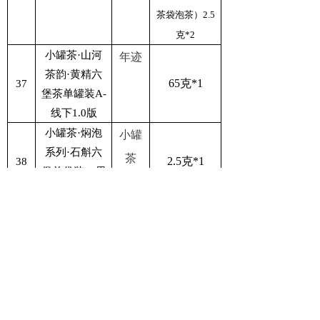
茶袋泡茶）2.5
克*2
小罐茶·山河
年迹
茶韵·黄精六
65克*1
37
堡茶单罐装A-
线下1.0版
小罐茶·焖泡
小罐
系列·石斛六
茶
2.5克*1
38
堡单袋装A-男
线上1.0版
小罐茶·焖泡
小罐
系列·人参乌
茶
2.5克*1
39
龙单袋装A-男
线上1.0版
小罐茶·焖泡
小罐
系列·石斛六
茶
2.5克*10
40