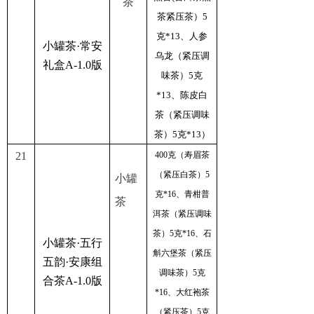
茶
茶紧压茶）5
克*13、人参
小罐茶·常安
乌龙（紧压调
礼盒A-1.0版
味茶）5克
*13、陈皮白
茶（紧压调味
茶）5克*13）
21
400克（寿眉茶
（紧压白茶）5
小罐
克*16、青柑普
茶
洱茶（紧压调味
茶）5克*16、石
小罐茶·五行
斛六堡茶（紧压
五韵·安康组
调味茶）5克
合茶A-1.0版
*16、大红袍茶
（紧压茶）5克