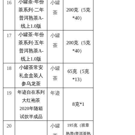
小罐茶·年份
16
小罐
茶系列·二年
200克（5克
茶
普洱熟茶A-
*40）
线上1.0版
小罐茶·年份
17
小罐
茶系列·五年
200克（5克
茶
普洱熟茶A-
*40）
线上1.0版
小罐茶常安
18
小罐
65克（5克
礼盒盒装人
茶
*13）
参乌龙茶
年迹自在系列
19
年迹
大红袍茶
8克*1
2020年随箱
试饮半成品
195克（班章
20
小罐
熟普(普洱茶熟