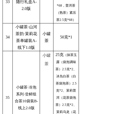
33
随行礼盒A-
*68，普洱茶
2.0版
（熟茶）紧压
茶2.5克*68）
小罐茶·山河
茶韵·茉莉花
小罐
34
50克*1
茶单罐装A-
茶
线下1.0版
25克
（抹茶玉
小罐
露（袋泡调味
茶
茶）2.5克*2、
冰岛白茶（白
茶袋泡茶）2.5
小罐茶·冷泡
克*2、茉莉普
系列·尝鲜组
35
洱（花茶袋泡
合茶10袋装B-
茶）2.5克*2、
线上2.0版
茉莉乌龙（花