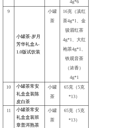
4g*6
9
小罐
16克（滇红
茶
茶4g*1、金
骏眉红茶
小罐茶·岁月
4g*1、大红
芳华礼盒A-
袍茶4g*1、
1.0版试饮装
铁观音茶
（浓香）
4g*1
小罐茶常安
10
小罐
65克（5克
礼盒盒装陈
茶
*13）
皮白茶
小罐茶常安
11
小罐
65克（5克
礼盒盒装班
茶
*13）
章普洱熟茶