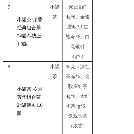
7
小罐
96g(滇红
茶
4g*6、金骏
小罐茶·顶香
眉4g*大红
经典组合茶
24罐A-线上
袍4g*6、白
1.0版
毫银针
4g*6)
8
小罐
96克（滇红
茶
茶4g*6、金
骏眉红茶
小罐茶·岁月
4g*6、大红
芳华组合茶
24罐装A-1.0
袍茶4g*6、
版
铁观音茶
（浓香）