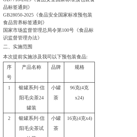
品标签通则》
GB28050-2025《食品安全国家标准预包装
食品营养标签通则》
国家市场监督管理总局令第100号《食品标
识监督管理办法》
二、
实施范围
本次提前实施涉及我司以下预包装食品:
序
产品名称
品牌
规格
号
1
银罐系列·信
小罐
96克(4克
阳毛尖茶24
茶
x24)
罐装
2
银罐系列·信
小罐
1
6克(4克x
4
)
阳毛尖茶试
茶