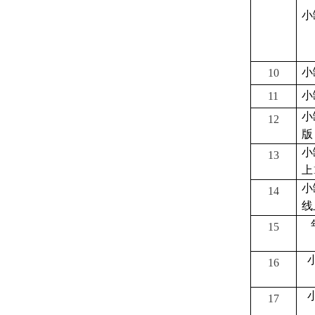
小
小
10
小
11
小
12
版
小
13
上
小
14
线
15
16
17