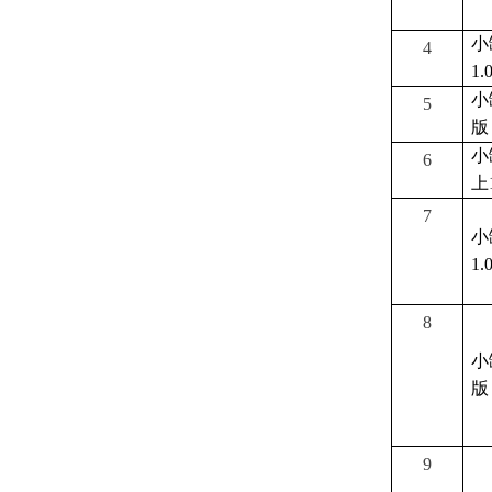
小
4
1.
小
5
版
小
6
上
7
小
1.
8
小
版
9