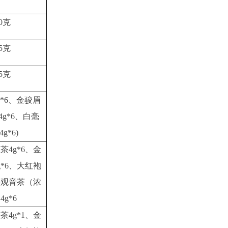
40克
15克
15克
4g*6、金骏眉
4g*6、白毫
g*6)
茶4g*6、金
g*6、大红袍
、铁观音茶（浓
4g*6
茶4g*1、金