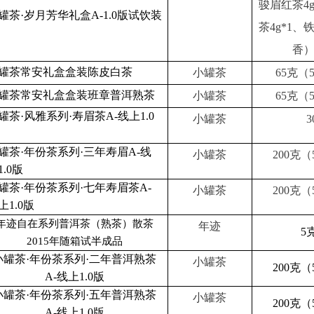
骏眉红茶4
罐茶·岁月芳华礼盒A-1.0版试饮装
茶4g*1
香）
罐茶常安礼盒盒装陈皮白茶
小罐茶
65克（
罐茶常安礼盒盒装班章普洱熟茶
小罐茶
65克（
罐茶·风雅系列·寿眉茶A-线上1.0
小罐茶
3
罐茶·年份茶系列·三年寿眉A-线
小罐茶
200克（
1.0版
罐茶·年份茶系列·七年寿眉茶A-
小罐茶
200克（
上1.0版
年迹自在系列普洱茶（熟茶）散茶
年迹
5
2015年随箱试半成品
小罐茶·年份茶系列·二年普洱熟茶
小罐茶
200克（
A-线上1.0版
小罐茶·年份茶系列·五年普洱熟茶
小罐茶
200克（
A-线上1.0版