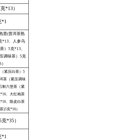
5克*13）
克*1
章熟普(普洱茶熟
克*13、人参乌
茶）5克*13、
压调味茶）5克
13）
茶（紧压白茶）5
普洱茶（紧压调味
、石斛六堡茶（紧
*16、大红袍茶
*16、陈皮白茶
)5克*16）
5克*35）
克*1