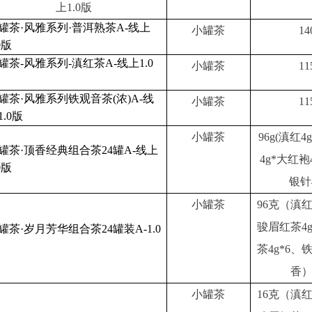
上1.0版
罐茶·风雅系列·普洱熟茶A-线上
小罐茶
1
0版
罐茶-风雅系列-滇红茶A-线上1.0
小罐茶
1
罐茶·风雅系列铁观音茶(浓)A-线
小罐茶
1
1.0版
小罐茶
96g(滇红
罐茶·顶香经典组合茶24罐A-线上
4g*大红袍
0版
银针4
小罐茶
96克（滇红
骏眉红茶4
罐茶·岁月芳华组合茶24罐装A-1.0
茶4g*6
香）
小罐茶
16克（滇红