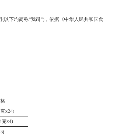
司
(以下
均
简称“我司”)
，
依据《中华人民共和国食
规格
4克x24)
4克x
4
)
0g