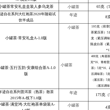
小罐茶常安礼盒盒装人参乌龙茶
65克（
小罐茶
迹自在系列大红袍茶2020年随箱试
年迹
8
饮半成品
195克（班
小罐茶
茶紧压茶）5
小罐茶·常安礼盒A-1.0版
龙（紧压调味
陈皮白茶（紧
*
400克（寿眉
克*16、青柑
小罐茶
罐茶·五行五韵·安康组合茶A-1.0
茶）5克*16
版
压调味茶）5克
（紧压茶）5克
（紧压调味茶
年迹自在系列普洱茶（熟茶）散茶
年迹
175克（
2015年A-线下1.0版
小罐茶·满堂鸿·大红袍茶单袋装A-
小罐茶
4