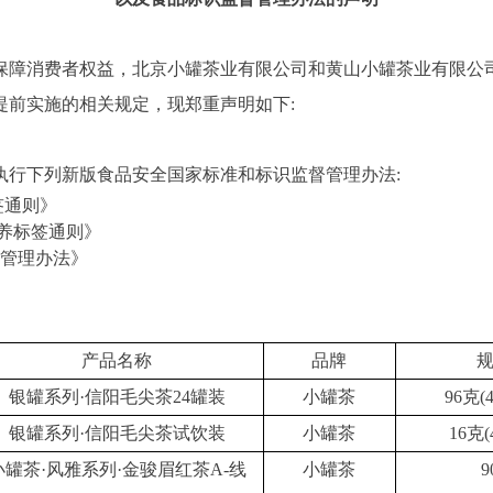
保障消费者权益，
北京小罐茶业
有限公司
和黄山小罐茶业有限公
提前实施的相关规定，现郑重声明如下:
执行下列新版食品安全国家标准和标识监督管理办法:
签通则》
营养标签通则》
督管理办法》
产品名称
品牌
银罐系列·信阳毛尖茶24罐装
小罐茶
96克(
银罐系列·信阳毛尖茶试饮装
小罐茶
1
6克(
小罐茶·风雅系列·金骏眉红茶A-线
小罐茶
9