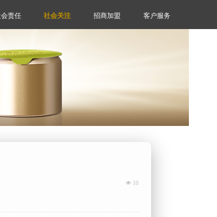
社会责任
社会关注
招商加盟
客户服务
넶
10