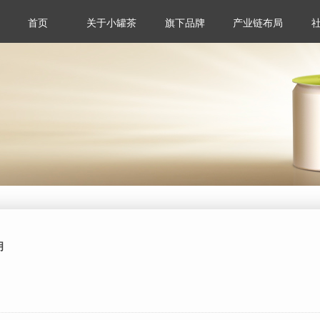
首页
关于小罐茶
旗下品牌
产业链布局
明